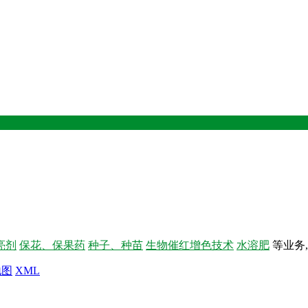
亮剂
保花、保果药
种子、种苗
生物催红增色技术
水溶肥
等业务
地图
XML