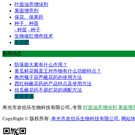
叶面油亮增绿剂
果面增亮剂
保花、保果药
种子、种苗
- 种苗
- 种子
生物催红增色技术
水溶肥
新闻动态
防落膨大素有什么作用？
黄瓜鲜花顺直王对作物有什么功能特点？
教您瓠子葫芦蘸花药的使用方法
西红柿蘸花药的产品特点及使用方法
丝瓜蘸花药不易烂花的调配方法
查看更多
寿光市农伯乐生物科技有限公司.,专营
叶面油亮增绿剂
果面增
CopyRight © 版权所有:
寿光市农伯乐生物科技有限公司.
网站