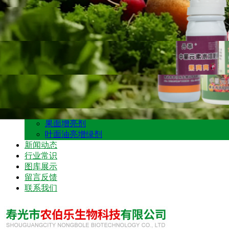
图库展示
留言反馈
联系我们
网站首页
公司介绍
产品展示
保花、保果药
种子、种苗
生物催红增色技术
水溶肥
果面增亮剂
叶面油亮增绿剂
新闻动态
行业常识
图库展示
留言反馈
联系我们