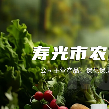
寿光市农伯乐生物科技有限公司
13869690493
网站首页
公司介绍
产品展示
保花、保果药
种子、种苗
生物催红增色技术
水溶肥
果面增亮剂
叶面油亮增绿剂
新闻动态
行业常识