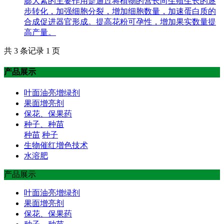
膨大素的主要作用是通过将植物的营长向生殖生长的逐
步转化，加强细胞分裂，增加细胞数量，加速蛋白质的
合成促进器官形成。提高花粉可孕性，增加果实数量提
高产量。
共 3 条记录 1 页
产品展示
叶面油亮增绿剂
果面增亮剂
保花、保果药
种子、种苗
种苗
种子
生物催红增色技术
水溶肥
产品展示
叶面油亮增绿剂
果面增亮剂
保花、保果药