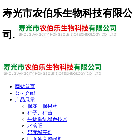
寿光市农伯乐生物科技有限公
司.
13869690493
网站首页
公司介绍
产品展示
保花、保果药
种子、种苗
生物催红增色技术
水溶肥
果面增亮剂
叶面油亮增绿剂