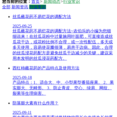
您当前的位置：
首页
>
新闻动态
>
行业常识
全部
新闻资讯
行业常识
丝瓜蘸花药不易烂花的调配方法
2025-09-25
丝瓜蘸花药不易烂花的调配方法~农伯乐的小编为您细
细说来！在丝瓜花粉中过量施用叶面肥，可直接造成丝
瓜花干边，或花粉比例不合理，或一次性配伍，多天或
多天使用，容易使花瓣很薄，易患干边病。因此，合理
的丝瓜浸花药配方是避免丝瓜干边减少的关键，建议采
用本发明的丝瓜浸花药配方。
西红柿蘸花药的产品特点及使用方法
2025-09-18
产品特点：1、适合大、中、小型果型番茄座果。 2、果
实膨大、无畸形。 3、防止青皮、空心、绿肩、网纹、
裂果等生理病害。
防落膨大素有什么作用？
2025-09-11