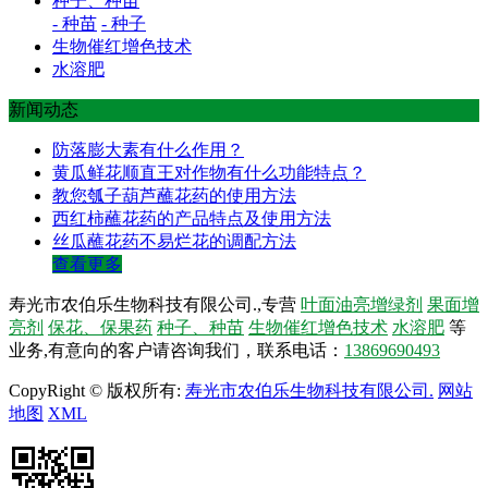
种子、种苗
- 种苗
- 种子
生物催红增色技术
水溶肥
新闻动态
防落膨大素有什么作用？
黄瓜鲜花顺直王对作物有什么功能特点？
教您瓠子葫芦蘸花药的使用方法
西红柿蘸花药的产品特点及使用方法
丝瓜蘸花药不易烂花的调配方法
查看更多
寿光市农伯乐生物科技有限公司.,专营
叶面油亮增绿剂
果面增
亮剂
保花、保果药
种子、种苗
生物催红增色技术
水溶肥
等
业务,有意向的客户请咨询我们，联系电话：
13869690493
CopyRight © 版权所有:
寿光市农伯乐生物科技有限公司.
网站
地图
XML