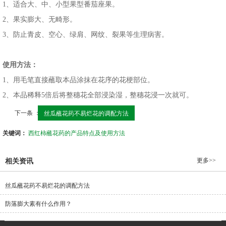
1、适合大、中、小型果型番茄座果。
2、果实膨大、无畸形。
3、防止青皮、空心、绿肩、网纹、裂果等生理病害。
使用方法：
1、用毛笔直接蘸取本品涂抹在花序的花梗部位。
2、本品稀释5倍后将整穗花全部浸染湿，整穗花浸一次就可。
下一条 ：
丝瓜蘸花药不易烂花的调配方法
关键词：
西红柿蘸花药的产品特点及使用方法
更多>>
相关资讯
丝瓜蘸花药不易烂花的调配方法
防落膨大素有什么作用？