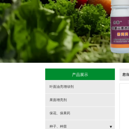
产品展示
您
叶面油亮增绿剂
果面增亮剂
保花、保果药
种子、种苗