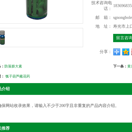
技术咨询电
183696835
话：
邮 箱：
sgnongbol
地 址：
寿光市上
留言咨
分享：
条：
防落膨大素
下一条：
黄
词：
瓠子葫芦蘸花药
品介绍
确保网站收录效果，请输入不少于200字且非重复的产品内容介绍。
关推荐