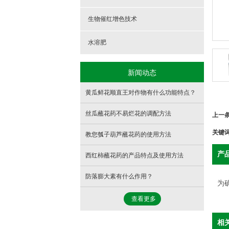
- 种苗
生物催红增色技术
- 种子
水溶肥
新闻动态
黄瓜鲜花顺直王对作物有什么功能特点？
丝瓜蘸花药不易烂花的调配方法
上一
关键
教您瓠子葫芦蘸花药的使用方法
产
西红柿蘸花药的产品特点及使用方法
防落膨大素有什么作用？
为
查看更多
相