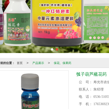
当前的位置：
首页
产品展示
保花、保果药
>
>
瓠子葫芦蘸花药
公 司：
寿光市农
联系人：
朱经理
电 话：
0536-5105
手 机：
176536923