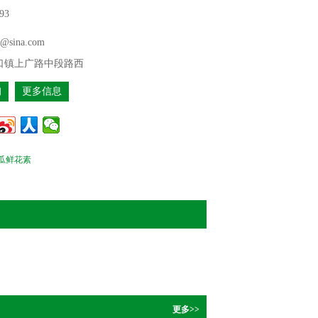
93
e@sina.com
口镇上广路中段路西
询
更多信息
瓜鲜花素
更多>>