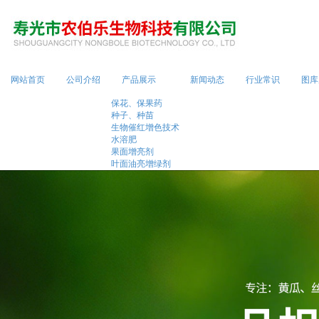
13869690493
网站首页
公司介绍
产品展示
新闻动态
行业常识
图库
保花、保果药
种子、种苗
生物催红增色技术
水溶肥
果面增亮剂
叶面油亮增绿剂