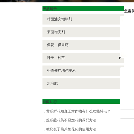
产品展示
您当
叶面油亮增绿剂
果面增亮剂
保花、保果药
种子、种苗
- 种苗
生物催红增色技术
- 种子
水溶肥
新闻动态
黄瓜鲜花顺直王对作物有什么功能特点？
丝瓜蘸花药不易烂花的调配方法
教您瓠子葫芦蘸花药的使用方法